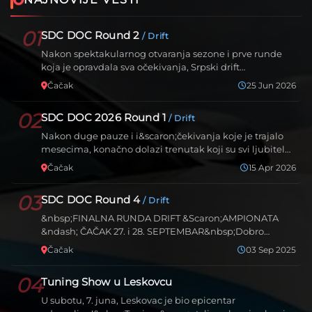
01
SDC DOC Round 2
/ Drift
Nakon spektakularnog otvaranja sezone i prve runde
koja je opravdala sva očekivanja, Srpski drift
&scaron;amp…
Čačak
25 Jun 2026
02
SDC DOC 2026 Round 1
/ Drift
Nakon duge pauze i i&scaron;čekivanja koje je trajalo
mesecima, konačno dolazi trenutak koji su svi ljubitel…
Čačak
15 Apr 2026
03
SDC DOC Round 4
/ Drift
&nbsp;FINALNA RUNDA DRIFT &Scaron;AMPIONATA
&ndash; ČAČAK 27. i 28. SEPTEMBAR&nbsp;Dobro
poznata staza u Ča…
Čačak
03 Sep 2025
04
Tuning Show u Leskovcu
U subotu, 7. juna, Leskovac je bio epicentar