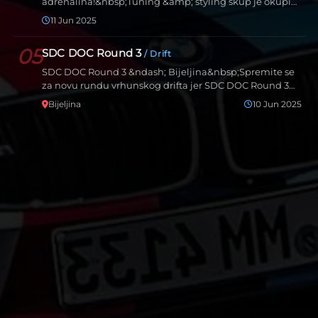
adrenalina!&nbsp;Tuning &amp; styling skup je okupio
zaljubljenik…
11 Jun 2025
05
SDC DOC Round 3
/ Drift
SDC DOC Round 3 &ndash; Bijeljina&nbsp;Spremite se
za novu rundu vrhunskog drifta jer SDC DOC Round 3
dolazi u…
Bijeljina
10 Jun 2025