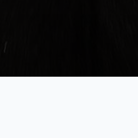
BragaRace
KATEGORIJE
Autoslalom
Tuning Styling
Krug