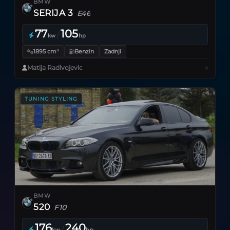
BMW
SERIJA 3
E46
77
105
/
kw
hp
1895 cm³
Benzin
Zadnji
Matija Radivojevic
TUNING STYLING
BMW
520
F10
176
240
/
kw
hp