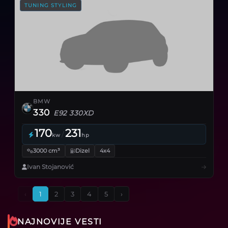
TUNING STYLING
BMW
330
E92 330XD
170
231
/
kw
hp
3000 cm³
Dizel
4x4
Ivan Stojanović
‹
1
2
3
4
5
›
NAJNOVIJE VESTI