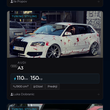
Ile Popov
TUNING STYLING
AUDI
A3
110
150
/
kw
hp
1900 cm³
Dizel
Prednji
Luka Dobranic
TUNING STYLING