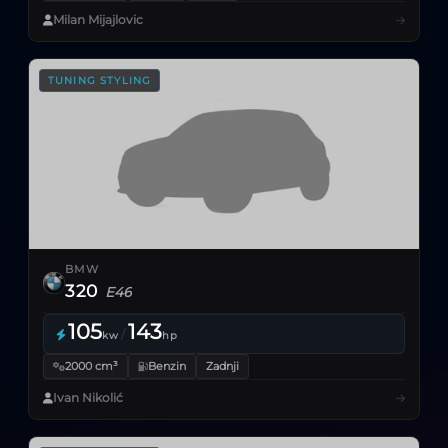
Milan Mijajlovic
TUNING STYLING
BMW
320
E46
105
143
/
kw
hp
2000 cm³
Benzin
Zadnji
Ivan Nikolić