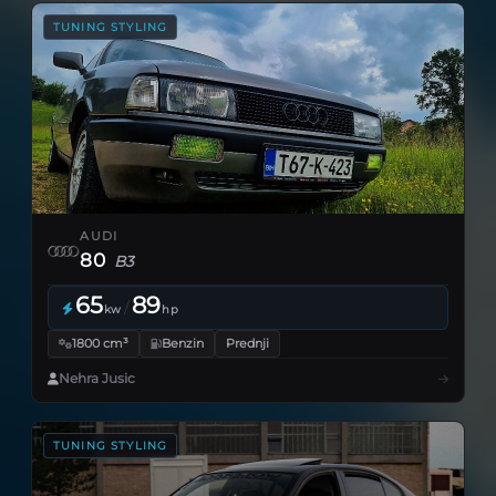
TUNING STYLING
AUDI
80
B3
65
89
/
kw
hp
1800 cm³
Benzin
Prednji
Nehra Jusic
TUNING STYLING