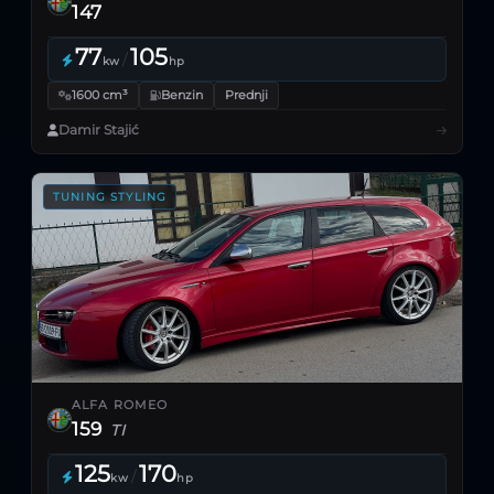
147
77
105
/
kw
hp
1600 cm³
Benzin
Prednji
Damir Stajić
TUNING STYLING
ALFA ROMEO
159
TI
125
170
/
kw
hp