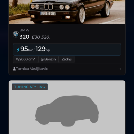
BMW
320
E30 320I
95
129
/
kw
hp
2000 cm³
Benzin
Zadnji
Tomica Vasiljkovic
TUNING STYLING