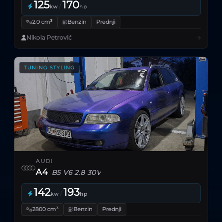
125
170
/
kw
hp
2.0 cm³
Benzin
Prednji
Nikola Petrović
TUNING STYLING
AUDI
A4
B5 V6 2.8 30V
142
193
/
kw
hp
2800 cm³
Benzin
Prednji