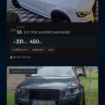
AUDI
S5
3.0 TFSI SUPERCHARGERD
331
450
/
kw
hp
3000 cm³
Benzin
4x4
Marko Stanić
TUNING STYLING