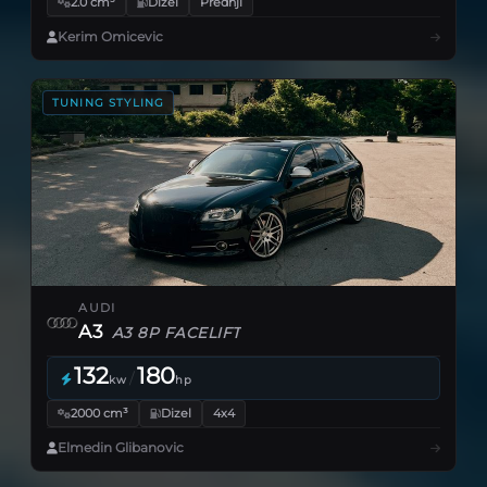
2.0 cm³
Dizel
Prednji
Kerim Omicevic
TUNING STYLING
AUDI
A3
A3 8P FACELIFT
132
180
/
kw
hp
2000 cm³
Dizel
4x4
Elmedin Glibanovic