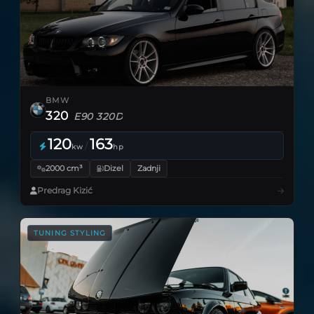
BMW
320
E90 320D
120
163
/
kw
hp
2000 cm³
Dizel
Zadnji
Predrag Kizić
TUNING STYLING