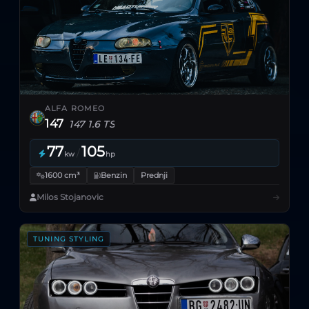
ALFA ROMEO
147
147 1.6 TS
77
105
/
kw
hp
1600 cm³
Benzin
Prednji
Milos Stojanovic
TUNING STYLING