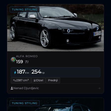
TUNING STYLING
ALFA ROMEO
159
TI
187
254
/
kw
hp
2387 cm³
Dizel
Prednji
Nenad Djurdjevic
TUNING STYLING