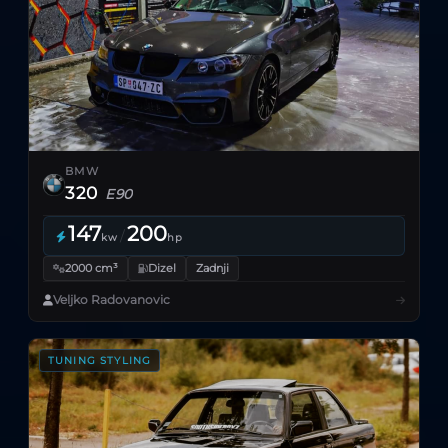
BMW
320
E90
147
200
/
kw
hp
2000 cm³
Dizel
Zadnji
Veljko Radovanovic
TUNING STYLING