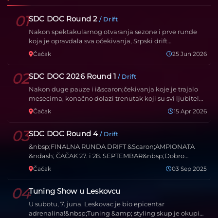
01
SDC DOC Round 2
/ Drift
Nakon spektakularnog otvaranja sezone i prve runde
koja je opravdala sva očekivanja, Srpski drift
&scaron;amp…
Čačak
25 Jun 2026
02
SDC DOC 2026 Round 1
/ Drift
Nakon duge pauze i i&scaron;čekivanja koje je trajalo
mesecima, konačno dolazi trenutak koji su svi ljubitel…
Čačak
15 Apr 2026
03
SDC DOC Round 4
/ Drift
&nbsp;FINALNA RUNDA DRIFT &Scaron;AMPIONATA
&ndash; ČAČAK 27. i 28. SEPTEMBAR&nbsp;Dobro
poznata staza u Ča…
Čačak
03 Sep 2025
04
Tuning Show u Leskovcu
U subotu, 7. juna, Leskovac je bio epicentar
adrenalina!&nbsp;Tuning &amp; styling skup je okupio