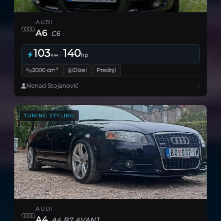
AUDI
A6
C6
103
140
/
kw
hp
2000 cm³
Dizel
Prednji
Nenad Stojanović
TUNING STYLING
AUDI
A4
A4 B7 AVANT