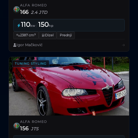
ALFA ROMEO
166
2.4 JTD
110
150
/
kw
hp
2387 cm³
Dizel
Prednji
Igor Mačković
TUNING STYLING
ALFA ROMEO
156
JTS