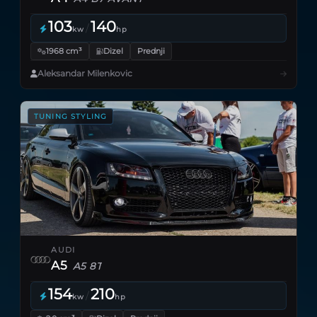
103
140
/
kw
hp
1968 cm³
Dizel
Prednji
Aleksandar Milenkovic
TUNING STYLING
AUDI
A5
A5 8T
154
210
/
kw
hp