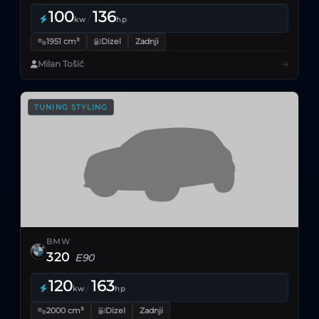
100
136
/
kw
hp
1951 cm³
Dizel
Zadnji
Milan Tošić
TUNING STYLING
BMW
320
E90
120
163
/
kw
hp
2000 cm³
Dizel
Zadnji