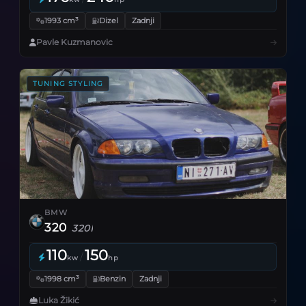
1993 cm³
Dizel
Zadnji
Pavle Kuzmanovic
TUNING STYLING
BMW
320
320I
110
150
/
kw
hp
1998 cm³
Benzin
Zadnji
Luka Žikić