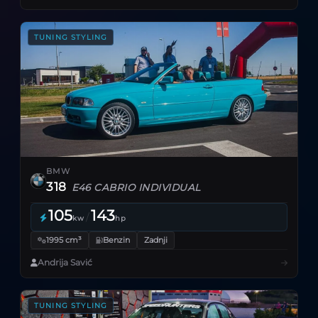
TUNING STYLING
BMW
318
E46 CABRIO INDIVIDUAL
105
143
/
kw
hp
1995 cm³
Benzin
Zadnji
Andrija Savić
TUNING STYLING