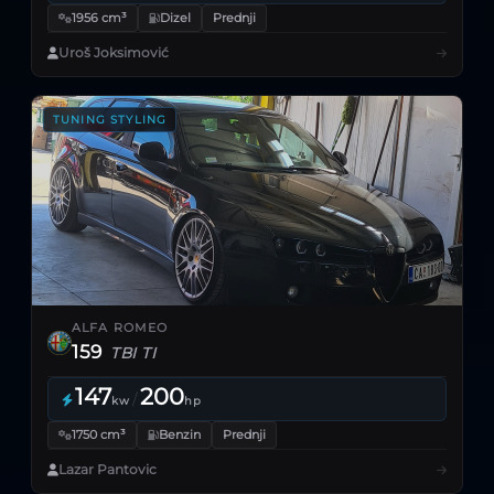
1956 cm³
Dizel
Prednji
Uroš Joksimović
TUNING STYLING
ALFA ROMEO
159
TBI TI
147
200
/
kw
hp
1750 cm³
Benzin
Prednji
Lazar Pantovic