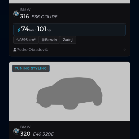
BMW
316
E36 COUPE
74
101
/
kw
hp
1596 cm³
Benzin
Zadnji
Petko Obradović
TUNING STYLING
BMW
320
E46 320D