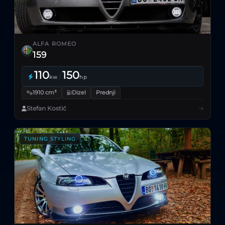
ALFA ROMEO
159
110
150
/
kw
hp
1910 cm³
Dizel
Prednji
Stefan Kostić
TUNING STYLING