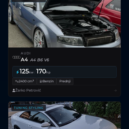
AUDI
A4
A4 B6 V6
125
170
/
kw
hp
2400 cm³
Benzin
Prednji
Žarko Petrović
TUNING STYLING