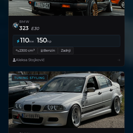
BMW
323
E30
110
150
/
kw
hp
2300 cm³
Benzin
Zadnji
Aleksa Stojković
TUNING STYLING