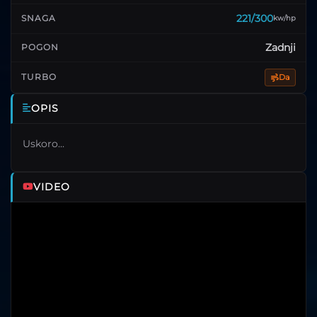
221/300
SNAGA
kw/hp
Zadnji
POGON
Da
TURBO
OPIS
Uskoro...
VIDEO