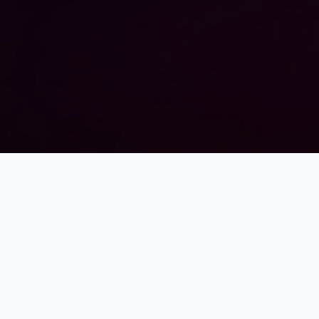
BragaRace
KATEGORIJE
Autoslalom
Tuning Styling
Krug
Drag 402m
Drift