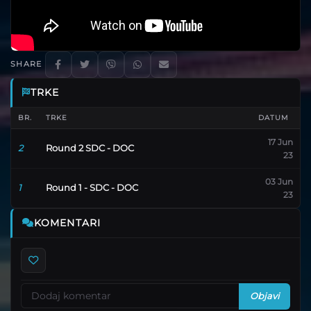
SHARE
TRKE
BR.
TRKE
DATUM
17 Jun
Round 2 SDC - DOC
2
23
03 Jun
Round 1 - SDC - DOC
1
23
KOMENTARI
Objavi