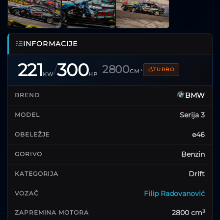
INFORMACIJE
221
300
2800
/
TURBO
CM³
KW
HP
BMW
BREND
Serija 3
MODEL
e46
OBELEŽJE
Benzin
GORIVO
Drift
KATEGORIJA
Filip Radovanović
VOZAČ
2800 cm³
ZAPREMINA MOTORA