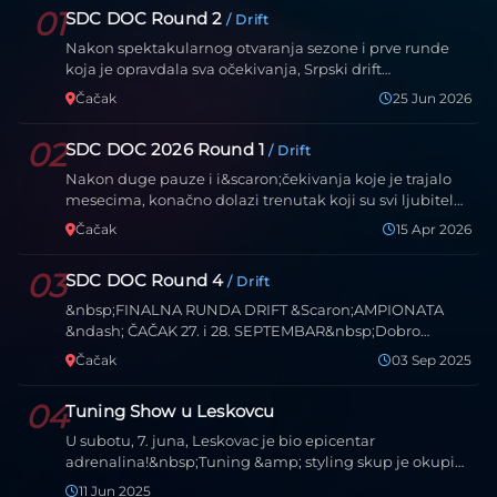
01
SDC DOC Round 2
/ Drift
Nakon spektakularnog otvaranja sezone i prve runde
koja je opravdala sva očekivanja, Srpski drift
&scaron;amp…
Čačak
25 Jun 2026
02
SDC DOC 2026 Round 1
/ Drift
Nakon duge pauze i i&scaron;čekivanja koje je trajalo
mesecima, konačno dolazi trenutak koji su svi ljubitel…
Čačak
15 Apr 2026
03
SDC DOC Round 4
/ Drift
&nbsp;FINALNA RUNDA DRIFT &Scaron;AMPIONATA
&ndash; ČAČAK 27. i 28. SEPTEMBAR&nbsp;Dobro
poznata staza u Ča…
Čačak
03 Sep 2025
04
Tuning Show u Leskovcu
U subotu, 7. juna, Leskovac je bio epicentar
adrenalina!&nbsp;Tuning &amp; styling skup je okupio
zaljubljenik…
11 Jun 2025