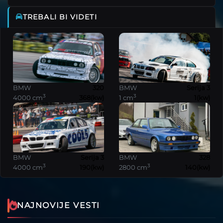
TREBALI BI VIDETI
BMW
320
BMW
Serija 3
3
3
4000 cm
368(kw)
1 cm
1(kw)
BMW
Serija 3
BMW
328
3
3
4000 cm
190(kw)
2800 cm
140(kw)
NAJNOVIJE VESTI