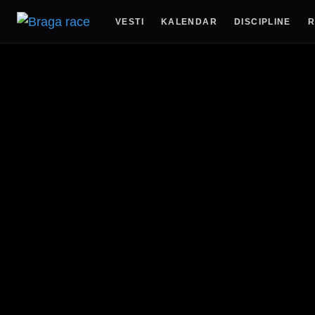
VESTI
KALENDAR
DISCIPLINE
R
BRAGA RACE
2026