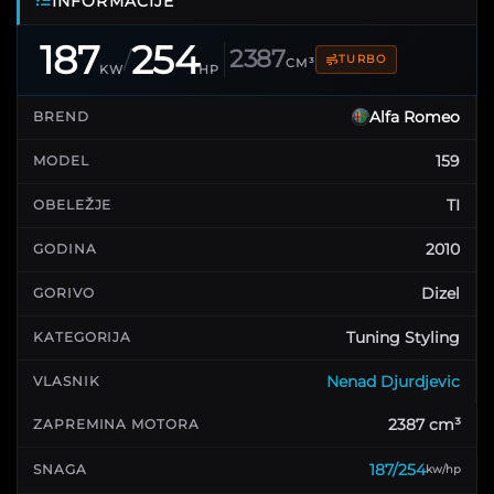
INFORMACIJE
187
254
2387
/
TURBO
CM³
KW
HP
Alfa Romeo
BREND
159
MODEL
TI
OBELEŽJE
2010
GODINA
Dizel
GORIVO
Tuning Styling
KATEGORIJA
Nenad Djurdjevic
VLASNIK
2387 cm³
ZAPREMINA MOTORA
187/254
SNAGA
kw/hp