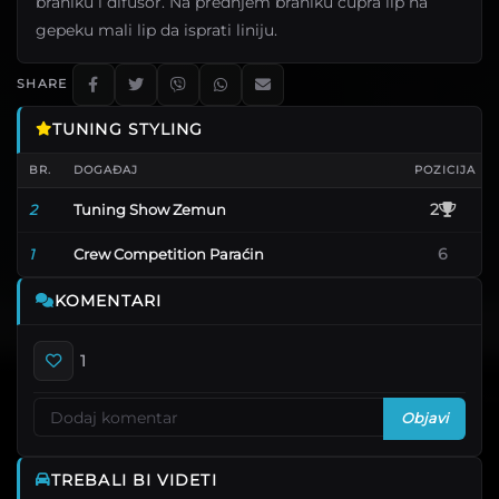
braniku i difusor. Na prednjem braniku cupra lip na
gepeku mali lip da isprati liniju.
SHARE
TUNING STYLING
BR.
DOGAĐAJ
POZICIJA
Tuning Show Zemun
2
2
Crew Competition Paraćin
6
1
KOMENTARI
1
Objavi
TREBALI BI VIDETI