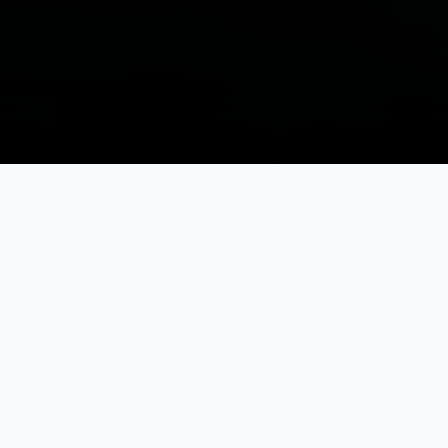
BragaRace
KATEGORIJE
Autoslalom
Tuning Styling
Krug
Drag 402m
Drift
Moto-Cross
Džipijada