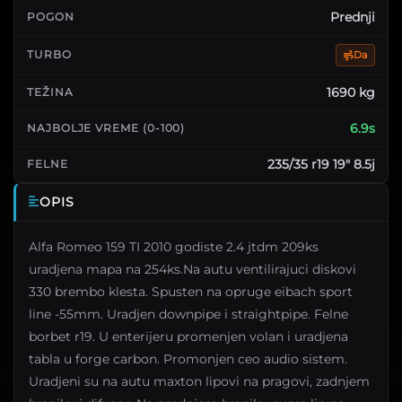
Prednji
POGON
Da
TURBO
1690 kg
TEŽINA
6.9s
NAJBOLJE VREME (0-100)
235/35 r19 19" 8.5j
FELNE
OPIS
Alfa Romeo 159 TI 2010 godiste 2.4 jtdm 209ks
uradjena mapa na 254ks.Na autu ventilirajuci diskovi
330 brembo klesta. Spusten na opruge eibach sport
line -55mm. Uradjen downpipe i straightpipe. Felne
borbet r19. U enterijeru promenjen volan i uradjena
tabla u forge carbon. Promonjen ceo audio sistem.
Uradjeni su na autu maxton lipovi na pragovi, zadnjem