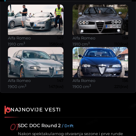
Alfa Romeo
147
Alfa Romeo
159
3
3
1910 cm
158(kw)
1910 cm
110(kw)
Alfa Romeo
147
Alfa Romeo
156
3
3
1900 cm
147(kw)
1900 cm
221(kw)
NAJNOVIJE VESTI
01
SDC DOC Round 2
/ Drift
Nakon spektakularnog otvaranja sezone i prve runde