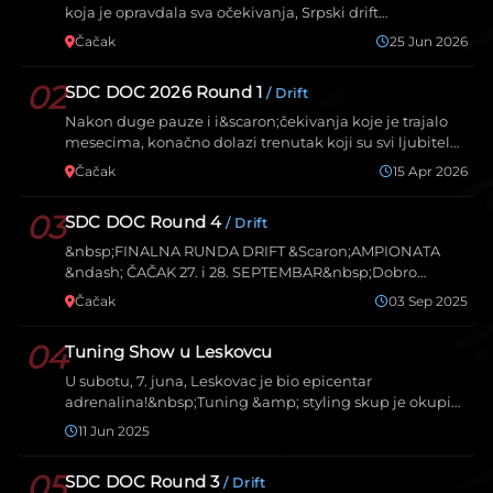
koja je opravdala sva očekivanja, Srpski drift
&scaron;amp…
Čačak
25 Jun 2026
02
SDC DOC 2026 Round 1
/ Drift
Nakon duge pauze i i&scaron;čekivanja koje je trajalo
mesecima, konačno dolazi trenutak koji su svi ljubitel…
Čačak
15 Apr 2026
03
SDC DOC Round 4
/ Drift
&nbsp;FINALNA RUNDA DRIFT &Scaron;AMPIONATA
&ndash; ČAČAK 27. i 28. SEPTEMBAR&nbsp;Dobro
poznata staza u Ča…
Čačak
03 Sep 2025
04
Tuning Show u Leskovcu
U subotu, 7. juna, Leskovac je bio epicentar
adrenalina!&nbsp;Tuning &amp; styling skup je okupio
zaljubljenik…
11 Jun 2025
05
SDC DOC Round 3
/ Drift